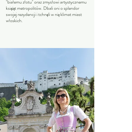
"białemu złotu" oraz zmysłowi artystycznemu
książąt metropolitów. Dbali oni o splendor
swojej rezydencji i tchnęli w nią klimat miast
włoskich.