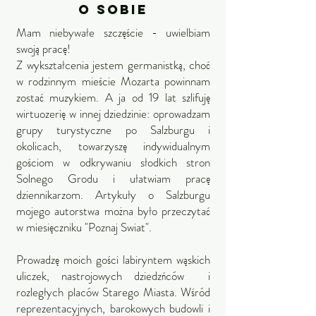
O Sobie
Mam niebywałe szczęście - uwielbiam
swoją pracę!
Z wykształcenia jestem germanistką, choć
w rodzinnym mieście Mozarta powinnam
zostać muzykiem. A ja od 19 lat szlifuję
wirtuozerię w innej dziedzinie: oprowadzam
grupy turystyczne po Salzburgu i
okolicach, towarzyszę indywidualnym
gościom w odkrywaniu słodkich stron
Solnego Grodu i ułatwiam pracę
dziennikarzom. Artykuły o Salzburgu
mojego autorstwa można było przeczytać
w miesięczniku "Poznaj Swiat".
Prowadzę moich gości labiryntem wąskich
uliczek, nastrojowych dziedzńców i
rozległych placów Starego Miasta. Wśród
reprezentacyjnych, barokowych budowli i